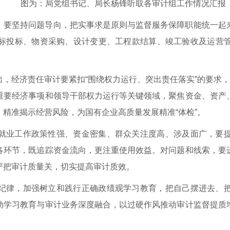
图为：局党组书记、局长杨锋听取各审计组工作情况汇报
，要坚持问题导向，把实事求是原则与监督服务保障职能统一起
标投标、物资采购、设计变更、工程款结算、竣工验收及运营
，经济责任审计要紧扣“围绕权力运行、突出责任落实”的要求，
重要经济事项和领导干部权力运行等关键领域，聚焦资金、资产
精准揭示经营风险，为国有企业高质量发展精准“体检”。
就业工作政策性强、资金密集、群众关注度高、涉及面广，要
各环节，既追踪资金流向，更注重使用效益。对问题和线索，要
严把审计质量关，切实提高审计质效。
纪律，加强树立和践行正确政绩观学习教育，把自己摆进去、
动学习教育与审计业务深度融合，以过硬作风推动审计监督提质