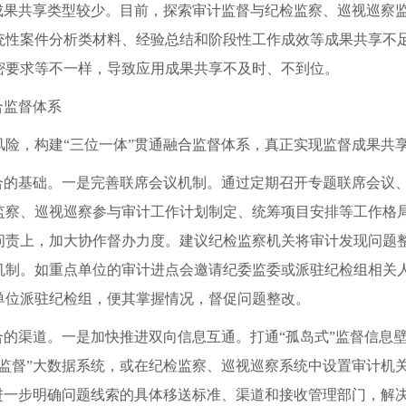
”成果共享类型较少。目前，探索审计监督与纪检监察、巡视巡察
统性案件分析类材料、经验总结和阶段性工作成效等成果共享不足
密要求等不一样，导致应用成果共享不及时、不到位。
合监督体系
风险，构建“三位一体”贯通融合监督体系，真正实现监督成果共
融合的基础。一是完善联席会议机制。通过定期召开专题联席会议
监察、巡视巡察参与审计工作计划制定、统筹项目安排等工作格
问责上，加大协作督办力度。建议纪检监察机关将审计发现问题整
机制。如重点单位的审计进点会邀请纪委监委或派驻纪检组相关
单位派驻纪检组，便其掌握情况，督促问题整改。
合的渠道。一是加快推进双向信息互通。打通“孤岛式”监督信息
类监督”大数据系统，或在纪检监察、巡视巡察系统中设置审计机
要进一步明确问题线索的具体移送标准、渠道和接收管理部门，解