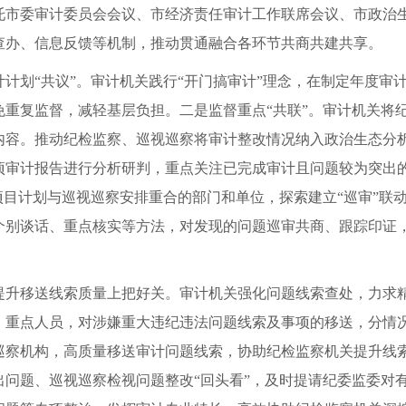
托市委审计委员会会议、市经济责任审计工作联席会议、市政治
查办、信息反馈等机制，推动贯通融合各环节共商共建共享。
计划“共议”。审计机关践行“开门搞审计”理念，在制定年度审
免重复监督，减轻基层负担。二是监督重点“共联”。审计机关将
内容。推动纪检监察、巡视巡察将审计整改情况纳入政治生态分
审计报告进行分析研判，重点关注已完成审计且问题较为突出的单
项目计划与巡视巡察安排重合的部门和单位，探索建立“巡审”联
个别谈话、重点核实等方法，对发现的问题巡审共商、跟踪印证
。
提升移送线索质量上把好关。审计机关强化问题线索查处，力求精
、重点人员，对涉嫌重大违纪违法问题线索及事项的移送，分情
巡察机构，高质量移送审计问题线索，协助纪检监察机关提升线
出问题、巡视巡察检视问题整改“回头看”，及时提请纪委监委对