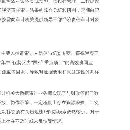
挖细查农村集体资源发包、招投标管理、工程建设
部经济责任审计结果的综合分析和研判，定期向纪
察按需向审计机关提供领导干部经济责任审计对象
，主要以抽调审计人员参与纪委专案、巡视巡察工
中“优势兵力”围歼“重点项目”的高效协同监
所侧重等因素，导致对证据要求和问题定性评判标
审计机关大数据审计业务库实现了与财政等部门数
开放、协作不够，一定程度上存在资源浪费、二次
主动移交的有关违规违纪问题线索依然较少。对于
馈上存在不及时或未反馈等情况。