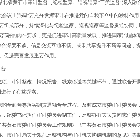
湖北省黄石市审计监督与纪检监察、巡视巡察“三类监督”深入融
次会议上强调“要充分发挥审计在推进党的自我革命中的独特作用
重要组成部分，持续深化与纪检监察、巡视巡察等监督贯通协同，
策部署的内在要求，更是促进审计高质量发展，推进国家治理体
融合深度不够、信息交流互通不畅、成果共享提升不高等问题，
行、促进完善发展重要作用。
紧密
立项、审计整改、情况报告、线索移送等关键环节，通过联合开
同进行了有益探索。
党的全面领导落实到贯通融合全过程。及时成立市委审计委员会
，纪委书记担任审计委员会副主任，巡察办有关负责同志任委员，
中共黄石市委审计委员会工作规则》《中共黄石市委审计委员会
办、市审计局关于规范巡察机构与审计机关协调机制的意见》等