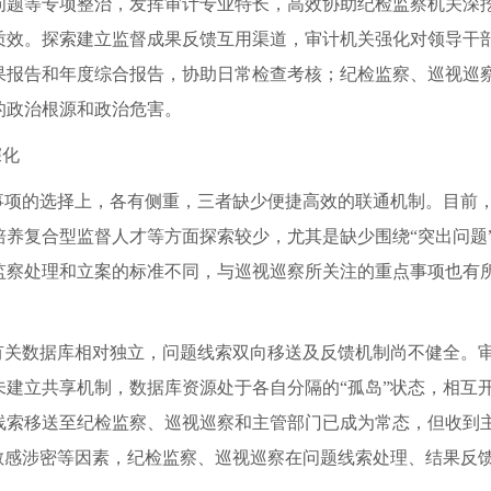
问题等专项整治，发挥审计专业特长，高效协助纪检监察机关深
质效。探索建立监督成果反馈互用渠道，审计机关强化对领导干
果报告和年度综合报告，协助日常检查考核；纪检监察、巡视巡
的政治根源和政治危害。
深化
”事项的选择上，各有侧重，三者缺少便捷高效的联通机制。目前
养复合型监督人才等方面探索较少，尤其是缺少围绕“突出问题”集
监察处理和立案的标准不同，与巡视巡察所关注的重点事项也有
”有关数据库相对独立，问题线索双向移送及反馈机制尚不健全。
未建立共享机制，数据库资源处于各自分隔的“孤岛”状态，相互
线索移送至纪检监察、巡视巡察和主管部门已成为常态，但收到
敏感涉密等因素，纪检监察、巡视巡察在问题线索处理、结果反