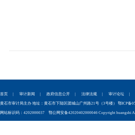
首页
|
审计新闻
|
政府信息公开
|
法律法规
|
审计论坛
黄石市审计局主办 地址：黄石市下陆区团城山广州路21号（3号楼） 鄂ICP备050
网站标识码：4202000037
鄂公网安备42020402000046
Copyright huangshi