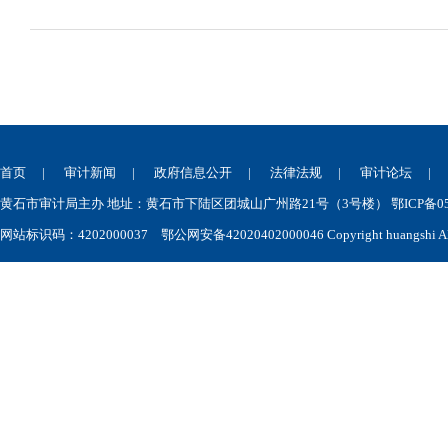
首页
|
审计新闻
|
政府信息公开
|
法律法规
|
审计论坛
黄石市审计局主办 地址：黄石市下陆区团城山广州路21号（3号楼） 鄂ICP备050
网站标识码：4202000037
鄂公网安备42020402000046
Copyright huangshi