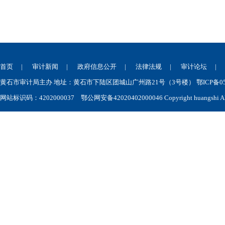
首页
|
审计新闻
|
政府信息公开
|
法律法规
|
审计论坛
黄石市审计局主办 地址：黄石市下陆区团城山广州路21号（3号楼） 鄂ICP备050
网站标识码：4202000037
鄂公网安备42020402000046
Copyright huangshi