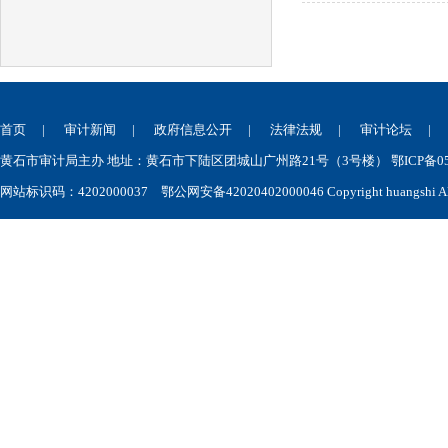
首页
|
审计新闻
|
政府信息公开
|
法律法规
|
审计论坛
黄石市审计局主办 地址：黄石市下陆区团城山广州路21号（3号楼） 鄂ICP备050
网站标识码：4202000037
鄂公网安备42020402000046
Copyright huangshi