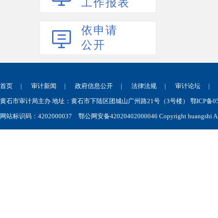
工作报表
依申请
公开
首页
|
审计新闻
|
政府信息公开
|
法律法规
|
审计论坛
黄石市审计局主办 地址：黄石市下陆区团城山广州路21号（3号楼） 鄂ICP备050
网站标识码：4202000037
鄂公网安备42020402000046
Copyright huangshi